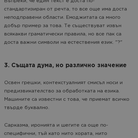
Въпреки, че един текст е доста по-
стандартизиран от речта, то все още има доста
неподправени области. Емоджитата са много
добър пример за това. Те съществуват извън
всякакви граматически правила, но все пак са
доста важни символи на естествения език. "?"
3. Същата дума, но различно значение
Освен грешки, контекстуалният смисъл носи и
предизвикателство за обработката на езика.
Машините са известни с това, че приемат всичко
твърде буквално.
Сарказма, иронията и шегите са още по-
специфични, тъй като нито хората, нито