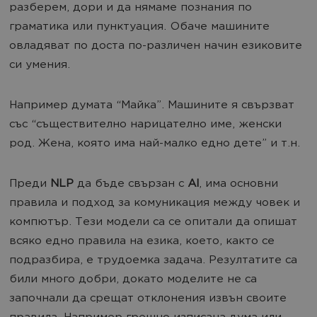
разберем, дори и да нямаме познания по
граматика или пунктуация. Обаче машините
овладяват по доста по-различен начин езиковите
си умения.
Например думата “Майка”. Машините я свързват
със “съществително нарицателно име, женски
род. Жена, която има най-малко едно дете” и т.н.
Преди
NLP
да бъде свързан с
AI
, има основни
правила и подход за комуникация между човек и
компютър. Тези модели са се опитали да опишат
всяко едно правила на езика, което, както се
подразбира, е трудоемка задача. Резултатите са
били много добри, докато моделите не са
започнали да срещат отклонения извън своите