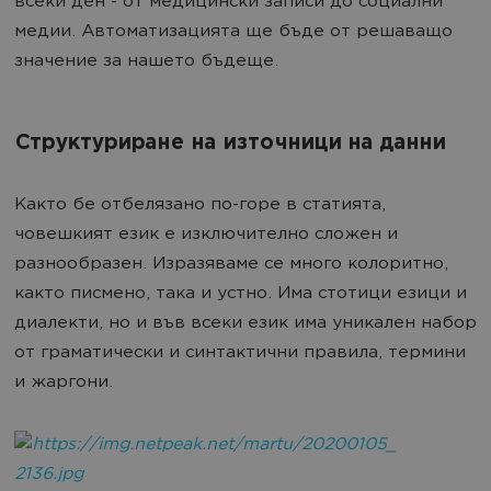
всеки ден - от медицински записи до социални
медии. Автоматизацията ще бъде от решаващо
значение за нашето бъдеще.
Структуриране на източници на данни
Както бе отбелязано по-горе в статията,
човешкият език е изключително сложен и
разнообразен. Изразяваме се много колоритно,
както писмено, така и устно. Има стотици езици и
диалекти, но и във всеки език има уникален набор
от граматически и синтактични правила, термини
и жаргони.