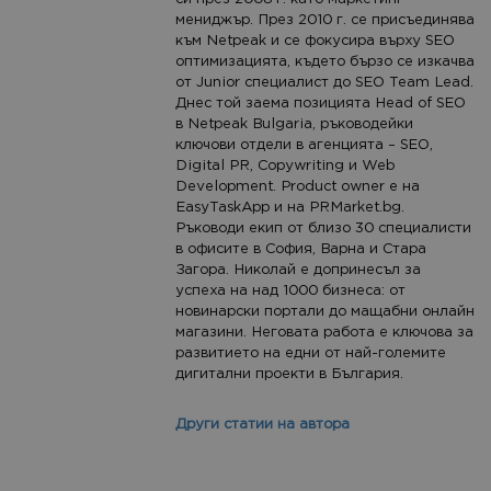
мениджър. През 2010 г. се присъединява
към Netpeak и се фокусира върху SEO
оптимизацията, където бързо се изкачва
от Junior специалист до SEO Team Lead.
Днес той заема позицията Head of SEO
в Netpeak Bulgaria, ръководейки
ключови отдели в агенцията – SEO,
Digital PR, Copywriting и Web
Development. Product owner е на
EasyTaskApp и на PRMarket.bg.
Ръководи екип от близо 30 специалисти
в офисите в София, Варна и Стара
Загора. Николай е допринесъл за
успеха на над 1000 бизнеса: от
новинарски портали до мащабни онлайн
магазини. Неговата работа е ключова за
развитието на едни от най-големите
дигитални проекти в България.
Други статии на автора