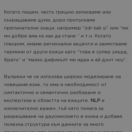
Когато пишем, често грешно изписваме или
съкращаваме думи, дори пропускаме
препинателни знаци, например “zdr kak si” или “ми
мн добре ама нз как да стане ” и т.н. Когато
говорим, имаме регионални акценти и заимстваме
термини от други езици като “това е супер уиърд,
брато” и “малко дификълт ми идва и ай донт ноу”.
Въпреки че се използва широко моделиране на
човешкия език, то има и необходимост от
синтактично и семантично разбиране и
експертиза в областта на езиците.
NLP
е
изключително важен, тъй като помага за
разрешаване на двусмислието в езика и добавя
полезна структура към данните за много