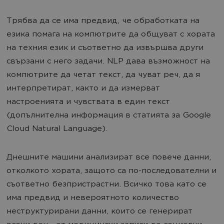
Трябва да се има предвид, че обработката на
езика помага на компютрите да общуват с хората
на техния език и съответно да извършва други
свързани с него задачи. NLP дава възможност на
компютрите да четат текст, да чуват реч, да я
интерпретират, както и да измерват
настроенията и чувствата в един текст
(допълнителна информация в статията за Google
Cloud Natural Language).
Днешните машини анализират все повече данни,
отколкото хората, защото са по-последователни и
съответно безпристрастни. Всичко това като се
има предвид и невероятното количество
неструктурирани данни, които се генерират