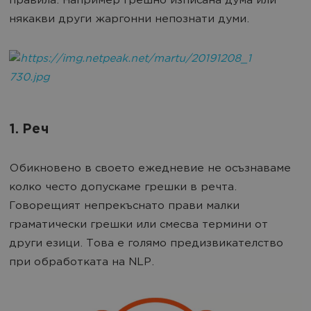
правила. Например грешно изписана дума или
някакви други жаргонни непознати думи.
1. Реч
Обикновено в своето ежедневие не осъзнаваме
колко често допускаме грешки в речта.
Говорещият непрекъснато прави малки
граматически грешки или смесва термини от
други езици. Това е голямо предизвикателство
при обработката на NLP.