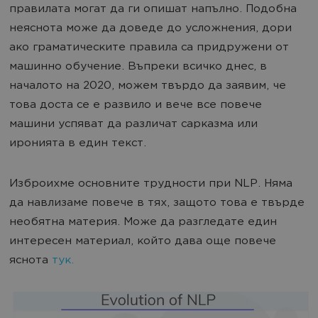
правилата могат да ги опишат напълно. Подобна
неяснота може да доведе до усложнения, дори
ако граматическите правила са придружени от
машинно обучение. Въпреки всичко днес, в
началото на 2020, можем твърдо да заявим, че
това доста се е развило и вече все повече
машини успяват да различат сарказма или
иронията в един текст.
Изброихме основните трудности при NLP. Няма
да навлизаме повече в тях, защото това е твърде
необятна материя. Може да разгледате един
интересен материал, който дава още повече
яснота
тук.