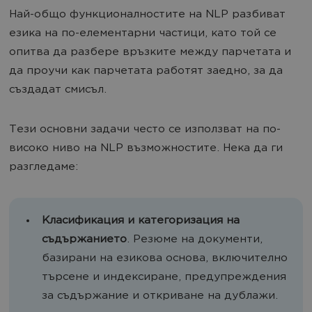
Най-общо функционалностите на NLP разбиват
езика на по-елементарни частици, като той се
опитва да разбере връзките между парчетата и
да проучи как парчетата работят заедно, за да
създадат смисъл.
Тези основни задачи често се използват на по-
високо ниво на NLP възможностите. Нека да ги
разгледаме:
Класификация и категоризация на
съдържанието
. Резюме на документи,
базирани на езикова основа, включително
търсене и индексиране, предупреждения
за съдържание и откриване на дублажи.