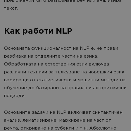
приложения като разпознава реч или анализира
текст.
Как работи NLP
Основната функционалност на NLP е, че прави
разбивка на отделните части на езика.
Обработката на естествения език включва
различни техники за тълкуване на човешкия език,
вариращи от статистически и машинни методи на
обучение до базирани на правила и алгоритмични
подходи.
Основните задачи на NLP включват синтактичен
анализ, лематизиране, маркиране на част от
речта, откриване на субекти и т.н. Абсолютно