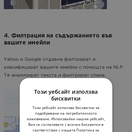
4. Филтрация на съдържанието във
вашите имейли
Yahoo и Google отдавна филтрират и
класифицират вашите имейли с помощта на NLP.
Те анализират текста и филтрират спама.
Този уебсайт използва
бисквитки
Този уебсайт използва бисквитки за
подобряване на потребителското
изживяване. Използвайки нашия уебсайт,
Вие се съгласявате с всички бисквитки в
съответствие с нашата Политика за