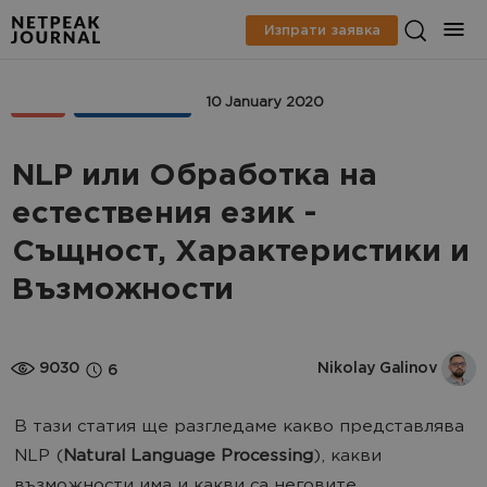
Изпрати заявка
SEO
AНАЛИТИКА
10 January 2020
NLP или Обработка на
естествения език -
Същност, Характеристики и
Възможности
9030
Nikolay Galinov
6
В тази статия ще разгледаме какво представлява
NLP (
Natural Language Processing
), какви
възможности има и какви са неговите