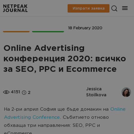
Изпрати заявка
СЪБИТИЯ
ECOMMERCE
18 February 2020
Online Advertising
конференция 2020: всичко
за SEO, PPC и Ecommerce
Jessica 
4151
2
Stoilkova
На 2-ри април София ще бъде домакин на
Online
Advertising Conference
. Събитието отново
обхваща три направления: SEO, PPC и
eCommerce.