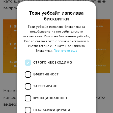
като ще се разискват интересни и провокативни
въпроси.
Този уебсайт използва
бисквитки
Този уебсайт използва бисквитки за
подобряване на потребителското
изживяване. Използвайки нашия уебсайт,
Вие се съгласявате с всички бисквитки в
съответствие с нашата Политика за
Бисквитки.
Прочетете още
СТРОГО НЕОБХОДИМО
ЕФЕКТИВНОСТ
ТАРГЕТИРАНЕ
Можете да видите кадри от страхотната
ФУНКЦИОНАЛНОСТ
конференция
Online Advertising 2018 в следното
видео
:
НЕКЛАСИФИЦИРАНИ