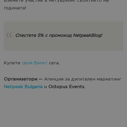
Вземете участие в нетуъркинг събитието на
годината!
Спестете 5% с промокод NetpeakBlog!
Купете
своя билет
сега.
Организатори —
Агенция за дигитален маркетинг
Netpeak Bulgaria
и
Octopus Events.