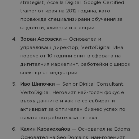
strategist, Accella Digital. Google Certified
trainer от края на 2012 година, като
провежда специализирани обучения за
студенти, клиенти и агенции.
Зоран Арсовски
— Основател и
управляващ директор, VertoDigital. Има
повече от 10 години опит в сферата на
дигиталния маркетинг, работейки с широк
спектър от индустрии.
Иво Шипочки
— Senior Digital Consultant,
VertoDigital. Неговият най-голям фокус е
върху данните и как те се събират и
активират за оптимален бизнес успех по
цялата потребителска пътека.
Калин Каракехайов
— Основател на Edoms.
Основател на Seo.Domains, най-големият