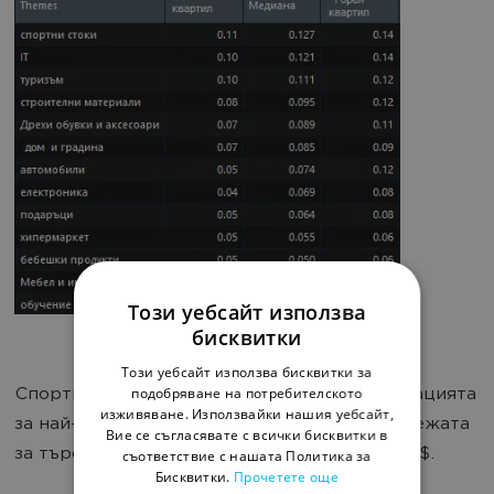
Този уебсайт използва
бисквитки
Този уебсайт използва бисквитки за
подобряване на потребителското
Спортни стоки, IT и туризъм оглавяват класацията
изживяване. Използвайки нашия уебсайт,
за най-скъпи тематики по цена за клик в мрежата
Вие се съгласявате с всички бисквитки в
за търсене на Google, с показател 0,11$ - 0,14$.
съответствие с нашата Политика за
Бисквитки.
Прочетете още