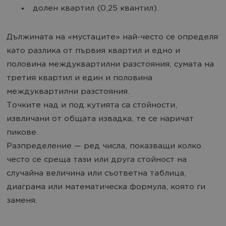
долен квартил (0,25 квантил).
Дължината на «мустаците» най-често се определя
като разлика от първия квартил и едно и
половина междуквартилни разстояния; сумата на
третия квартил и един и половина
междуквартилни разстояния.
Точките над и под кутията са стойности,
извличани от общата извадка, те се наричат
пикове.
Разпределение — ред числа, показващи колко
често се среща тази или друга стойност на
случайна величина или съответна таблица,
диаграма или математическа формула, която ги
заменя.