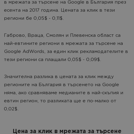
в мрежата за търсене на Google в България през
есента на 2017 година. Цената за клик в тези
региони бе 0,05$ - 0,11$.
Габрово, Враца, Смолян и Плевенска област са
най-евтините региони в мрежата за търсене на
Google AdWords, за един клик рекламодателите в
тези региони са плащали 0,05$ - 0,09$.
Значителна разлика в цената за клик между
регионите на България в търсенето на Google
няма, ако сравняваме медианите в най-скъпия и
евтин регион, то разликата ще е по-малко от
0,02$.
Цена за клик в мрежата за търсене