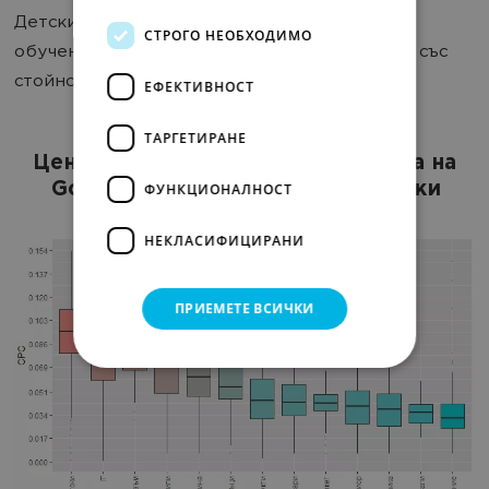
Детски стоки, мебели и интериор, а също и
СТРОГО НЕОБХОДИМО
обучение пък, обратно, са били най-евтини, със
стойности 0,01$ - 0,1$.
ЕФЕКТИВНОСТ
ТАРГЕТИРАНЕ
Цена за клик в дисплейната мрежа на
Google AdWords според тематики
ФУНКЦИОНАЛНОСТ
НЕКЛАСИФИЦИРАНИ
ПРИЕМЕТЕ ВСИЧКИ