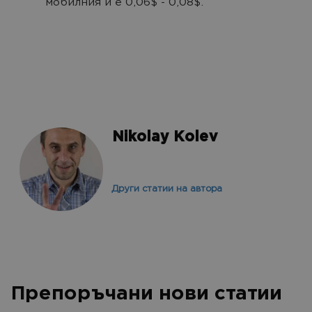
мобилния и е 0,06$ - 0,08$.
Nikolay Kolev
Други статии на автора
Препоръчани нови статии