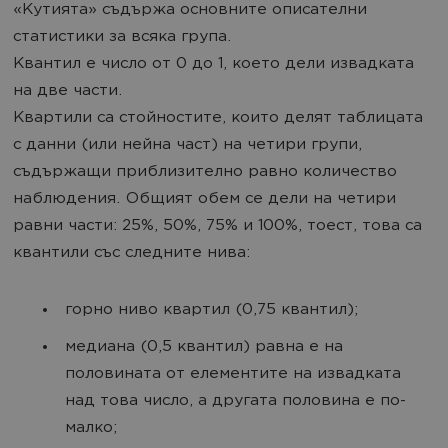
«Кутията» съдържа основните описателни
статистики за всяка група.
Квантил е число от 0 до 1, което дели извадката
на две части.
Квартили са стойностите, които делят таблицата
с данни (или нейна част) на четири групи,
съдържащи приблизително равно количество
наблюдения. Общият обем се дели на четири
равни части: 25%, 50%, 75% и 100%, тоест, това са
квантили със следните нива:
горно ниво квартил (0,75 квантил);
медиана (0,5 квантил) равна е на
половината от елементите на извадката
над това число, а другата половина е по-
малко;