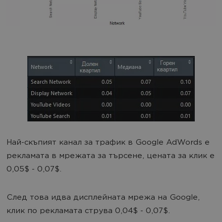
Най-скъпият канал за трафик в Google AdWords е
рекламата в мрежата за търсене, цената за клик е
0,05$ - 0,07$.
След това идва дисплейната мрежа на Google,
клик по рекламата струва 0,04$ - 0,07$.