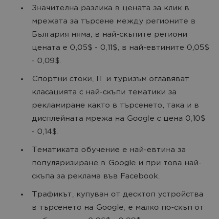
Значителна разлика в цената за клик в
мрежата за търсене между регионите в
България няма, в най-скъпите региони
цената е 0,05$ - 0,11$, в най-евтините 0,05$
- 0,09$.
Спортни стоки, IT и туризъм оглавяват
класацията с най-скъпи тематики за
рекламиране както в търсенето, така и в
дисплейната мрежа на Google с цена 0,10$
- 0,14$.
Тематиката обучение е най-евтина за
популяризиране в Google и при това най-
скъпа за реклама във Facebook.
Трафикът, купуван от десктоп устройства
в търсенето на Google, е малко по-скъп от