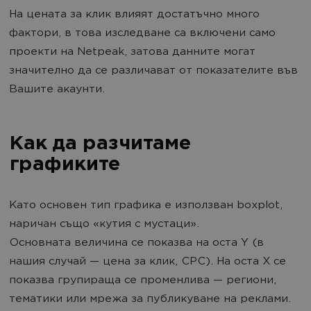
На цената за клик влияят достатъчно много
фактори, в това изследване са включени само
проекти на Netpeak, затова данните могат
значително да се различават от показателите във
Вашите акаунти.
Как да разчитаме
графиките
Като основен тип графика е използван boxplot,
наричан също «кутия с мустаци».
Основната величина се показва на оста Y (в
нашия случай — цена за клик, CPC). На оста X се
показва групираща се променлива — региони,
тематики или мрежа за публикуване на реклами.