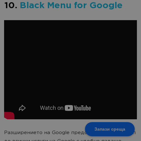
10.
Black Menu for Google
Запази среща
Разширението на Google предоставя бърз достъп