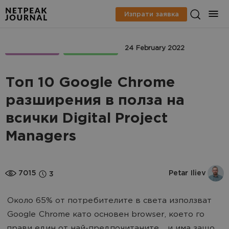
Изпрати заявка
МАРКЕТИНГ
ECOMMERCE
24 February 2022
Топ 10 Google Chrome
разширения в полза на
всички Digital Project
Managers
7015
Petar Iliev
3
Около 65% от потребителите в света използват
Google Chrome като основен browser, което го
прави един от най-предпочитаните... и има защо.