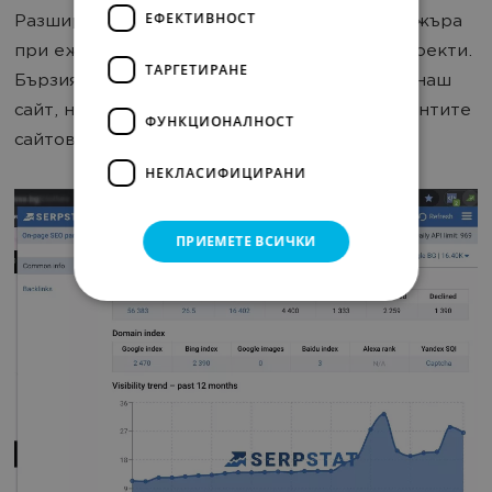
ЕФЕКТИВНОСТ
Разширението улеснява работата на мениджъра
при ежедневна работа по различни SEO проекти.
ТАРГЕТИРАНЕ
Бързият достъп помага за проследяване на наш
сайт, но и ни помага при анализа на конкурентите
ФУНКЦИОНАЛНОСТ
сайтове.
НЕКЛАСИФИЦИРАНИ
ПРИЕМЕТЕ ВСИЧКИ