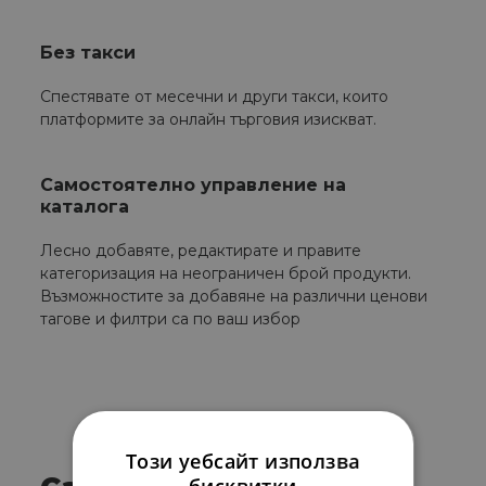
Без такси
Спестявате от месечни и други такси, които
платформите за онлайн търговия изискват.
Самостоятелно управление на
каталога
Лесно добавяте, редактирате и правите
категоризация на неограничен брой продукти.
Възможностите за добавяне на различни ценови
тагове и филтри са по ваш избор
Този уебсайт използва
бисквитки