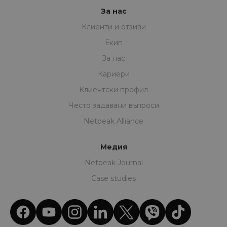
За нас
Клиенти и отзиви
Екип
За нас
Кариери
Клиентски профил
Често задавани въпроси
Netpeak Alliance
Медия
Netpeak Journal
Case studies