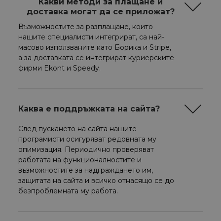
Какви методи за плащане и
доставка могат да се приложат?
Възможностите за разплащане, които
нашите специалисти интегрират, са най-
масово използваните като Борика и Stripe,
а за доставката се интегрират куриерските
фирми Ekont и Speedy.
Каква е поддръжката на сайта?
След пускането на сайта нашите
програмисти осигуряват редовната му
опимизация. Периодично проверяват
работата на функционалностите и
възможностите за надграждането им,
защитата на сайта и всичко отнасящо се до
безпроблемната му работа.