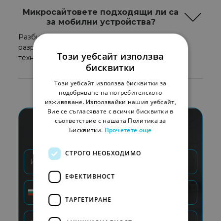
Микросайтовете подходящи ли са
за мобилни устройства?
Разбира се, нашите програмисти
разработват сайтовете на база Mobile-first
Този уебсайт използва
технологиите.
бисквитки
Този уебсайт използва бисквитки за
подобряване на потребителското
изживяване. Използвайки нашия уебсайт,
Вие се съгласявате с всички бисквитки в
съответствие с нашата Политика за
Бисквитки.
Прочетете още
Да обсъдим вашия проект?
СТРОГО НЕОБХОДИМО
ЕФЕКТИВНОСТ
+359
Bulgaria
ТАРГЕТИРАНЕ
+359