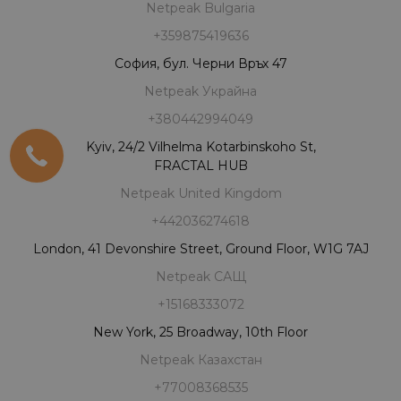
Netpeak Bulgaria
+359875419636
София, бул. Черни Връх 47
Netpeak Украйна
+380442994049
Kyiv, 24/2 Vilhelma Kotarbinskoho St,
FRACTAL HUB
Netpeak United Kingdom
+442036274618
London, 41 Devonshire Street, Ground Floor, W1G 7AJ
Netpeak САЩ
+15168333072
New York, 25 Broadway, 10th Floor
Netpeak Казахстан
+77008368535