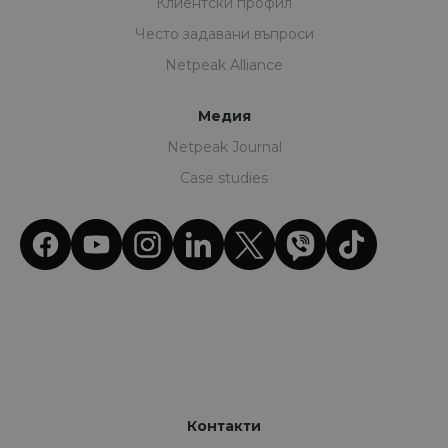
Клиентски профил
Често задавани въпроси
Netpeak Alliance
Медия
Netpeak Journal
Case studies
Контакти