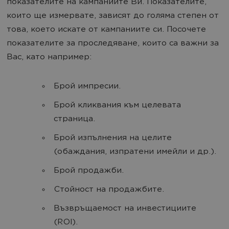
показателите на кампаниите Ви. Показателите,
които ще измервате, зависят до голяма степен от
това, което искате от кампаниите си. Посочете
показателите за проследяване, които са важни за
Вас, като например:
Брой импресии.
Брой кликвания към целевата
страница.
Брой изпълнения на целите
(обаждания, изпратени имейли и др.).
Брой продажби.
Стойност на продажбите.
Възвръщаемост на инвестициите
(ROI).