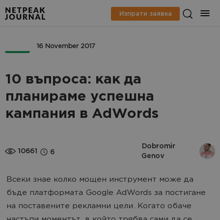
Изпрати заявка
PPC
16 November 2017
10 въпроса: как да
планираме успешна
кампания в AdWords
Dobromir 
10661
6
Genov
Всеки знае колко мощен инструмент може да
бъде платформата Google AdWords за постигане
на поставените рекламни цели. Когато обаче
настъпи моментът, в който трябва сами да се