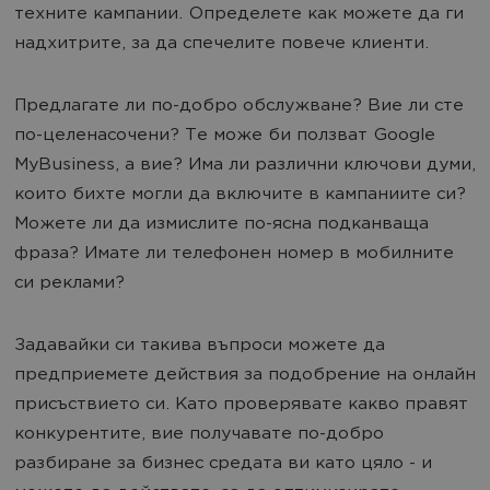
техните кампании. Определете как можете да ги
надхитрите, за да спечелите повече клиенти.
Предлагате ли по-добро обслужване? Вие ли сте
по-целенасочени? Те може би ползват Google
MyBusiness, а вие? Има ли различни ключови думи,
които бихте могли да включите в кампаниите си?
Можете ли да измислите по-ясна подканваща
фраза? Имате ли телефонен номер в мобилните
си реклами?
Задавайки си такива въпроси можете да
предприемете действия за подобрение на онлайн
присъствието си. Като проверявате какво правят
конкурентите, вие получавате по-добро
разбиране за бизнес средата ви като цяло - и