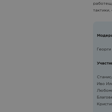
работещ 
тактики,
Модера
Георги 
Участн
Станис
Иво Или
Любоми
Благов
Кристи