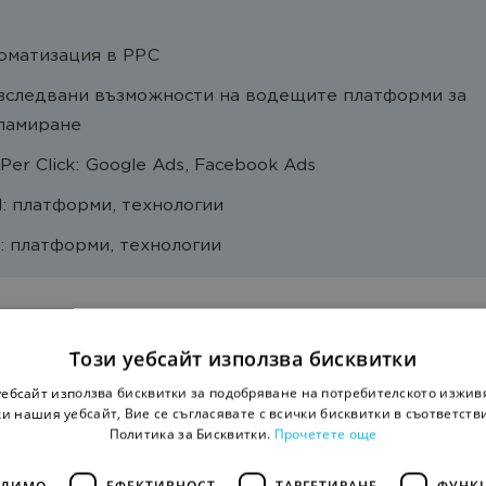
оматизация в PPC
зследвани възможности на водещите платформи за
ламиране
Per Click: Google Ads, Facebook Ads
: платформи, технологии
: платформи, технологии
ина бяха изведени изключително интересни и иноват
сред които се откроиха следните:
Този уебсайт използва бисквитки
уебсайт използва бисквитки за подобряване на потребителското изжив
и нашия уебсайт, Вие се съгласявате с всички бисквитки в съответств
екламното copy трябва да е
Политика за Бисквитки.
Прочетете още
разено с location-а на
ОДИМО
ЕФЕКТИВНОСТ
ТАРГЕТИРАНЕ
ФУНК