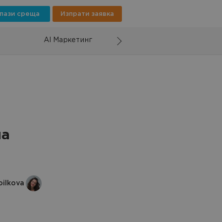
пази среща
Изпрати заявка
AI Маркетинг
на
oilkova