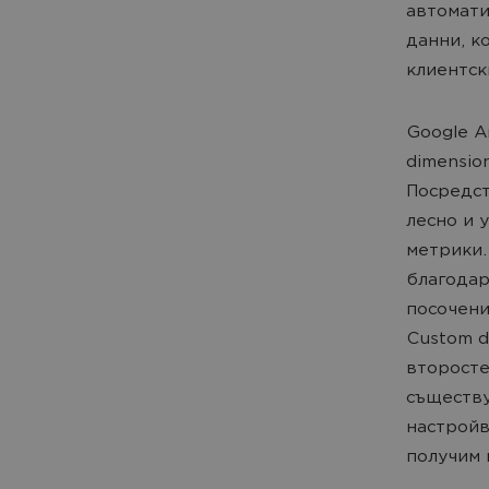
автомати
данни, к
клиентски
Google A
dimensio
Посредст
лесно и 
метрики.
благодар
посочени
Custom d
второсте
съществу
настройв
получим 