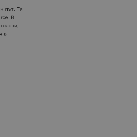
н път. Тя
rce. В
толози,
я в