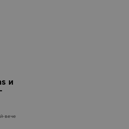
s и
-
ай-вече