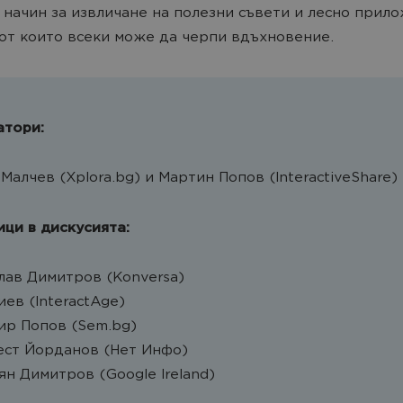
начин за извличане на полезни съвети и лесно прил
 от които всеки може да черпи вдъхновение.
тори:
Малчев (Xplora.bg) и Мартин Попов (InteractiveShare)
ици в дискусията:
лав Димитров (Konversa)
ев (InteractAge)
р Попов (Sem.bg)
ест Йорданов (Нет Инфо)
ян Димитров (Google Ireland)