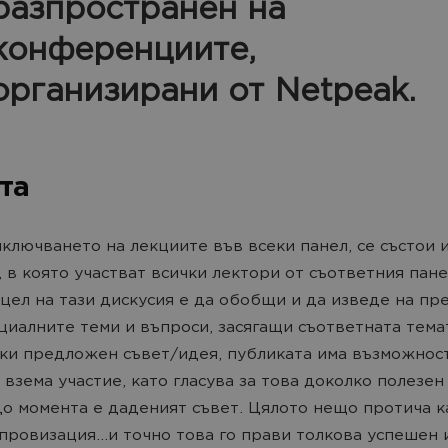
разпространен на
конференциите,
организирани от Netpeak.
та
ключването на лекциите във всеки панел, се състои 
, в която участват всички лектори от съответния пане
цел на тази дискусия е да обобщи и да изведе на пр
циалните теми и въпроси, засягащи съответната тема
ки предложен съвет/идея, публиката има възможнос
 взема участие, като гласува за това доколко полезен
о момента е даденият съвет. Цялото нещо протича к
провизация...и точно това го прави толкова успешен 