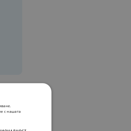
ивни
яване.
ие с нашата
ЦИОНАЛНОСТ