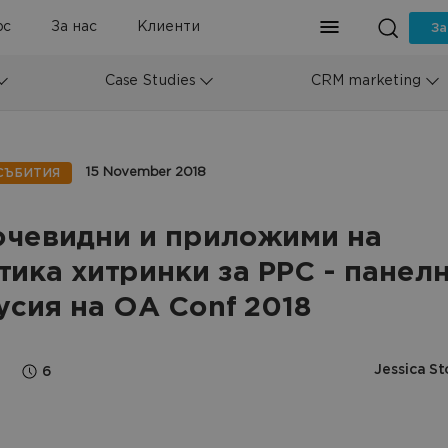
рс
За нас
Клиенти
За
Case Studies
CRM marketing
15 November 2018
СЪБИТИЯ
очевидни и приложими на
тика хитринки за PPC - панел
усия на OA Conf 2018
Jessica St
6