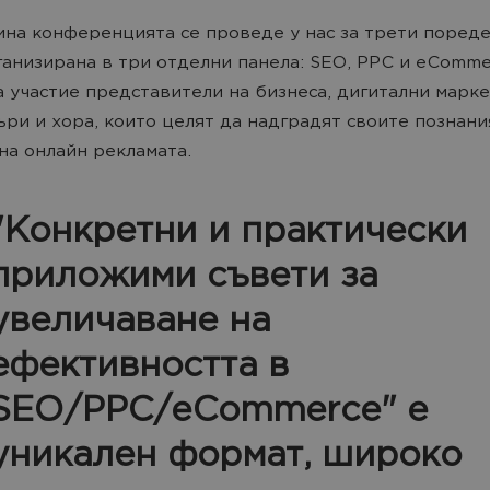
ина конференцията се проведе у нас за трети пореде
анизирана в три отделни панела: SEO, PPC и eComme
а участие представители на бизнеса, дигитални марке
ъри и хора, които целят да надградят своите познани
на онлайн рекламата.
"Конкретни и практически
приложими съвети за
увеличaване на
ефективността в
SEO/PPC/eCommerce" е
уникален формат, широко