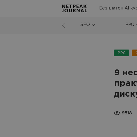
Безплатен AI ку
SEO
PPC
PPC
9 не
прак
диск
9518