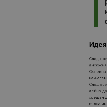
Идея
След при
дискусия
Основна 
най-есен
След все
дейно да
срещан д
пълна им