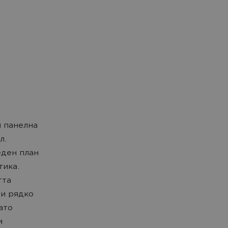
и панелна
л.
еден план
тика.
тта
 и рядко
ато
и