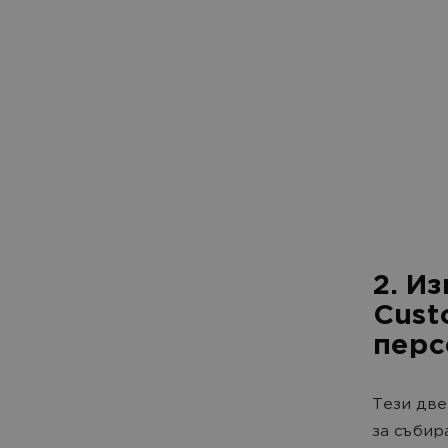
2. И
Cust
перс
Tези две
за събир