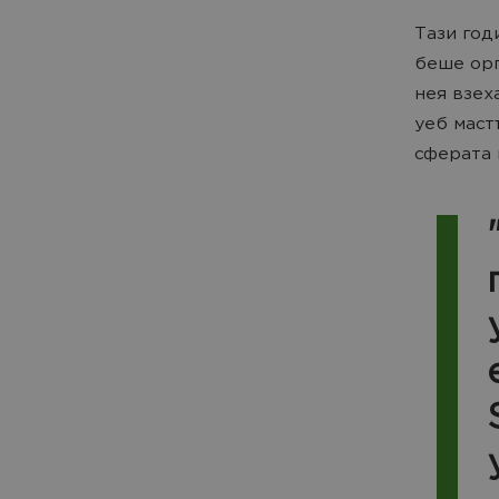
Taзи год
беше орг
нея взех
уеб маст
сферата 