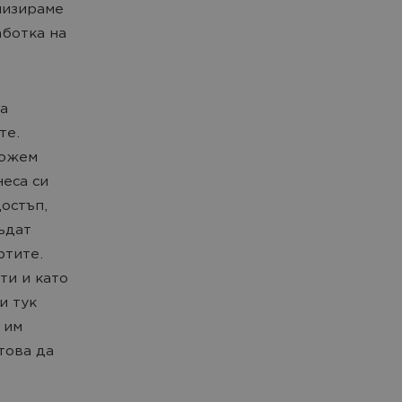
лизираме
аботка на
на
те.
можем
еса си
остъп,
бъдат
ртите.
ти и като
и тук
 им
това да