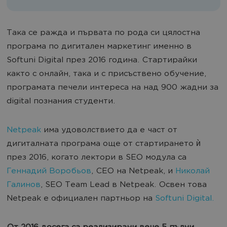
Така се ражда и първата по рода си цялостна
програма по дигитален маркетинг именно в
Softuni Digital през 2016 година. Стартирайки
както с онлайн, така и с присъствено обучение,
програмата печели интереса на над 900 жадни за
digital познания студенти.
Netpeak
има удоволствието да е част от
дигиталната програма още от стартирането ѝ
през 2016, когато лектори в SEO модула са
Геннадий Воробьов
, CEO на Netpeak, и
Николай
Галинов
, SEO Team Lead в Netpeak. Освен това
Netpeak е официален партньор на
Softuni Digital.