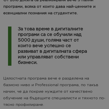
От 2016 досега са реализирани вече 5 пълни
програми, всяка от които дава най-ценните и
есенциални познания на студентите.
За това време в дигиталните
програми са се обучили над
5000 души, голяма част от
които вече успешно се
развиват в дигиталната сфера
или управляват собствени
бизнеси.
Цялостната програма вече е разделена на
базисно ниво и Professional програма, по такъв
начин, че да покрие нуждите от качествено
обучение на бъдещите специалисти и тяхното по-
тясно профилиране.