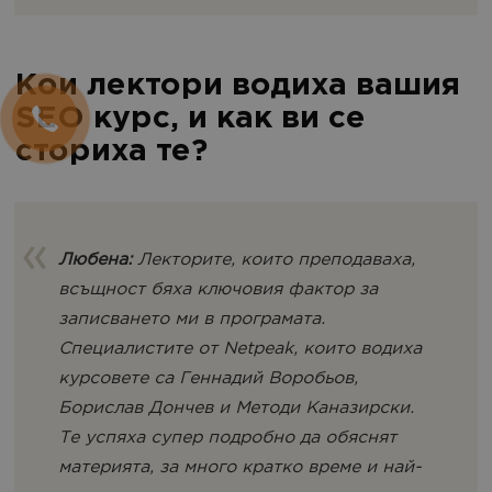
Кои лектори водиха вашия
SEO курс, и как ви се
сториха те?
Любена:
Лекторите, които преподаваха,
всъщност бяха ключовия фактор за
записването ми в програмата.
Специалистите от Netpeak, които водиха
курсовете са Геннадий Воробьов,
Борислав Дончев и Методи Каназирски.
Те успяха супер подробно да обяснят
материята, за много кратко време и най-