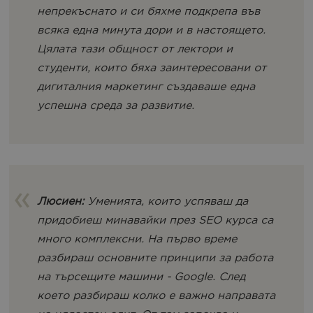
непрекъснато и си бяхме подкрепа във
всяка една минута дори и в настоящето.
Цялата тази общност от лектори и
студенти, които бяха заинтересовани от
дигиталния маркетинг създаваше една
успешна среда за развитие.
Люсиен:
Уменията, които успяваш да
придобиеш минавайки през SEO курса са
много комплексни. На първо време
разбираш основните принципи за работа
на търсещите машини - Google. След
което разбираш колко е важно направата