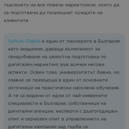
търсенето на все повече маркетолози, които да
са подготвени да посрещнат нуждите на
клиентите.
Softuni Digital
е един от пионерите в България
като академия, даваща възможност за
придобиване на цялостна подготовка по
дигитален маркетинг във всички негови
аспекти. Освен това, университетът бавно, но
славно се превърща в един от основните
източници на практически насочени обучения.
А те са водени от едни от най-изявените
специалисти в България, собственици на
дигитални агенции, експерти с дългогодишен
опит и сериозен опит в управлението на
дигитални кампании зад гърба си.