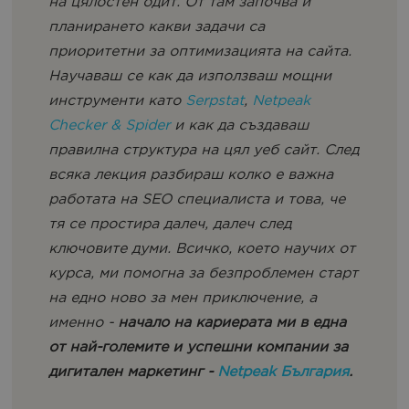
на цялостен одит. От там започва и
планирането какви задачи са
приоритетни за оптимизацията на сайта.
Научаваш се как да използваш мощни
инструменти като
Serpstat
,
Netpeak
Checker & Spider
и как да създаваш
правилна структура на цял уеб сайт. След
всяка лекция разбираш колко е важна
работата на SEO специалиста и това, че
тя се простира далеч, далеч след
ключовите думи. Всичко, което научих от
курса, ми помогна за безпроблемен старт
на едно ново за мен приключение, а
именно -
начало на кариерата ми в една
от най-големите и успешни компании за
дигитален маркетинг -
Netpeak България
.