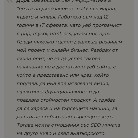
Дора:
Завършила съм Информатика в
“ерата на динозаврите” в ИУ във Варна,
където и живея. Работила съм над 12
години в IT сферата, като уеб програмист
с php, mysql, html, css, javascript, ajax.
Преди няколко години реших да развивам
мой проект и онлайн бизнес. Разбрах от
личен опит, че за да успее такова
начинание не е достатъчно уеб сайта, с
който е представено или чрез, който
продава, да има впечатляваща визия,
ефективна функционалност и да
предлага стойностен продукт. А трябва
да се хареса и на търсещите машини, за
да стигне по-бързо до търсещите хора.
Тогава моите отношения със SEO минаха
на друго ниво и след аматьорското