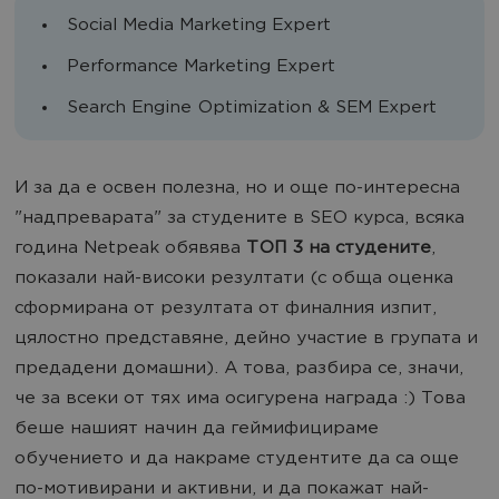
Social Media Marketing Expert
Performance Marketing Expert
Search Engine Optimization & SEM Expert
И за да е освен полезна, но и още по-интересна
"надпреварата" за студените в SEO курса, всяка
година Netpeak обявява
ТОП 3 на студените
,
показали най-високи резултати (с обща оценка
сформирана от резултата от финалния изпит,
цялостно представяне, дейно участие в групата и
предадени домашни). А това, разбира се, значи,
че за всеки от тях има осигурена награда :) Това
беше нашият начин да геймифицираме
обучението и да накраме студентите да са още
по-мотивирани и активни, и да покажат най-